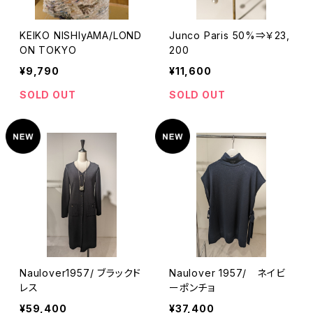
KEIKO NISHIyAMA/LOND
Junco Paris 50%⇒￥23,
ON TOKYO
200
¥9,790
¥11,600
SOLD OUT
SOLD OUT
Naulover1957/ ブラックド
Naulover 1957/ ネイビ
レス
ーポンチョ
¥59,400
¥37,400