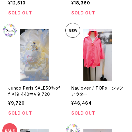
¥12,510
¥18,360
SOLD OUT
SOLD OUT
Junco Paris SALE50%of
Naulover / TOPs シャツ
f ￥19,440⇒￥9,720
アウター
¥9,720
¥46,464
SOLD OUT
SOLD OUT