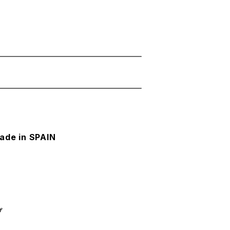
de in SPAIN
プ