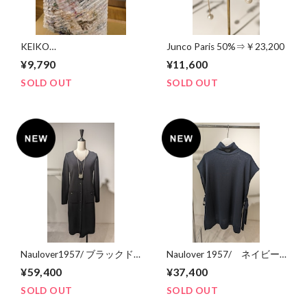
KEIKO
Junco Paris 50%⇒￥23,200
NISHIyAMA/LONDON
¥9,790
¥11,600
TOKYO
SOLD OUT
SOLD OUT
Naulover1957/ ブラックド
Naulover 1957/ ネイビー
レス
ポンチョ
¥59,400
¥37,400
SOLD OUT
SOLD OUT