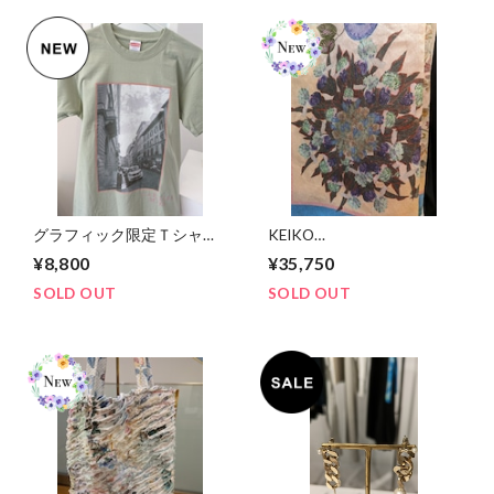
グラフィック限定Ｔシャ
KEIKO
ツ/CARNIER MIKI
NISHIyAMA/LONDON
¥8,800
¥35,750
TOKYO
SOLD OUT
SOLD OUT