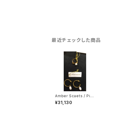
最近チェックした商品
Amber Scaets / Pier
ced
¥31,130