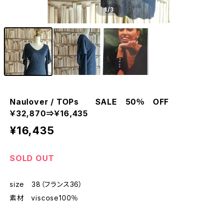
1
/3
Naulover / TOPs SALE 50％ OFF
￥32,870⇒￥16,435
¥16,435
SOLD OUT
size 38（フランス36）
素材 viscose100％