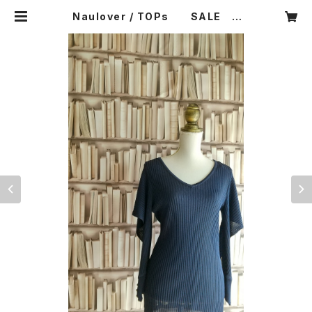
Naulover / TOPs SALE 5
0％ OFF ￥32,870⇒￥16,435
| CARNIER MIKI