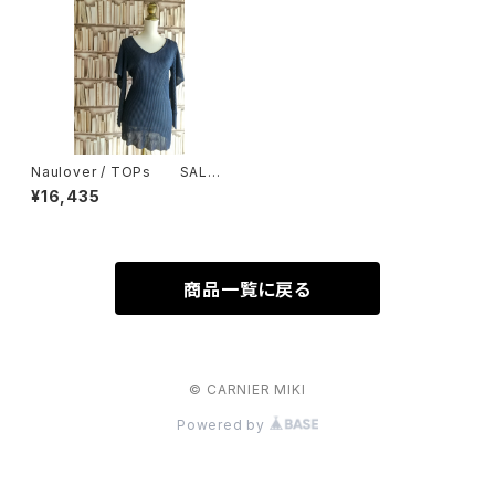
Naulover / TOPs SALE
50％ OFF ￥32,870⇒
¥16,435
￥16,435
商品一覧に戻る
© CARNIER MIKI
Powered by