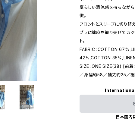
夏らしい清涼感を持ちなが
徴。
フロントとスリーブに切り替
プラに綿麻を織り交ぜてカジ
ト。
FABRIC：COTTON 67%,LI
42%,COTTON 35%,LINE
SIZE：ONE SIZE(38)
／身幅約58／袖丈約25／裾幅
Internationa
日本国内