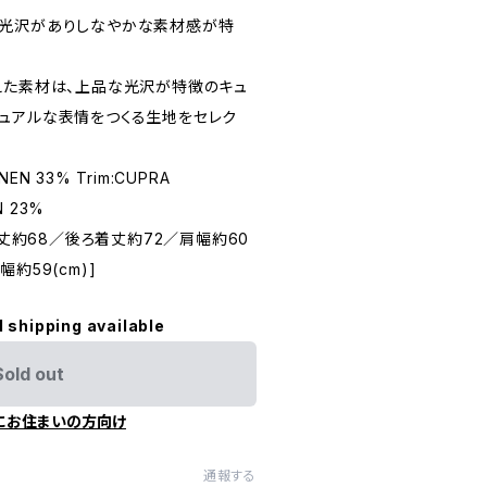
ら光沢がありしなやかな素材感が特
えた素材は、上品な光沢が特徴のキュ
ュアルな表情をつくる生地をセレク
NEN 33% Trim:CUPRA
N 23%
 [前着丈約68／後ろ着丈約72／肩幅約60
約59(cm)]
l shipping available
Sold out
にお住まいの方向け
通報する