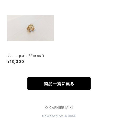
Junco paris / Ear cuff
¥13,000
商品一覧に戻る
© CARNIER MIKI
Powered by