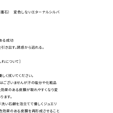
守護石） 変色しないエターナルシルバ
ある成功
引き出す。誘惑から逃れる。
入れについて］
優しく拭いてください。
はございませんが汗の塩分や化粧品
止効果のある皮膜が取れやすくなり変
ります。
手洗い石鹸を泡立てて優しくジュエリ
色効果のある皮膜を再形成させること