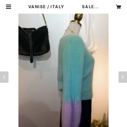
VANISE / ITALY SALE
３０％ OFF ￥47300⇒￥33110
| CARNIER MIKI