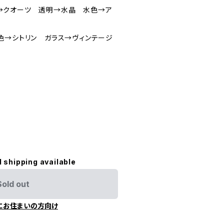
→クオーツ 透明→水晶 水色→ア
色→シトリン ガラス→ヴィンテージ
l shipping available
Sold out
にお住まいの方向け