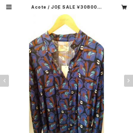
Acote / JOE SALE ￥30800⇒
￥21560 | CARNIER MIKI