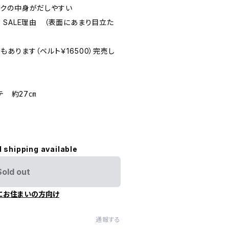
の中身がだしやすい
LE理由 （表面にあまり目立た
ます（ベルト￥16500）完売し
テ 約27㎝
l shipping available
Sold out
にお住まいの方向け
通報する