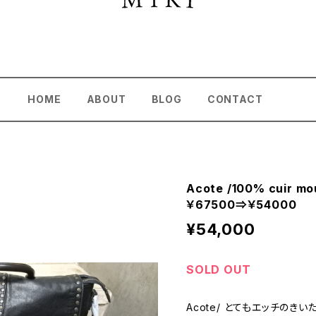
HOME
ABOUT
BLOG
CONTACT
Acote /100% cui
￥67500⇒￥54000
¥54,000
SOLD OUT
Acote/ とてもエッチのき