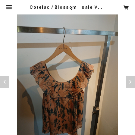
Cotelac / Blossom sale ￥３８
５００→￥１９２５０ | CARNIER MI
KI