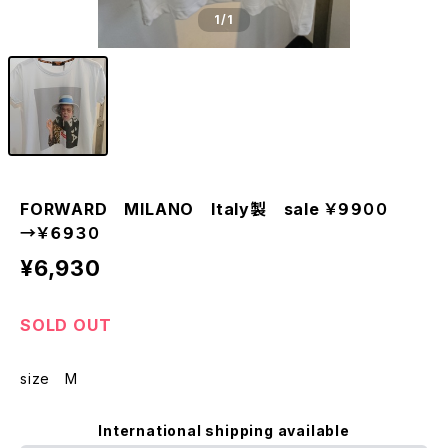
1
/1
FORWARD MILANO Italy製 sale ￥９９００
→￥６９３０
¥6,930
SOLD OUT
size M
International shipping available