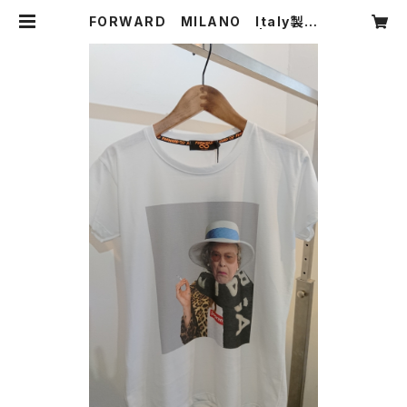
FORWARD MILANO Italy製
sale ￥９９００→￥６９３０ | CARNI
ER MIKI