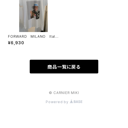
FORWARD MILANO Italy
製 sale ￥９９００→￥６９３０
¥6,930
商品一覧に戻る
© CARNIER MIKI
Powered by