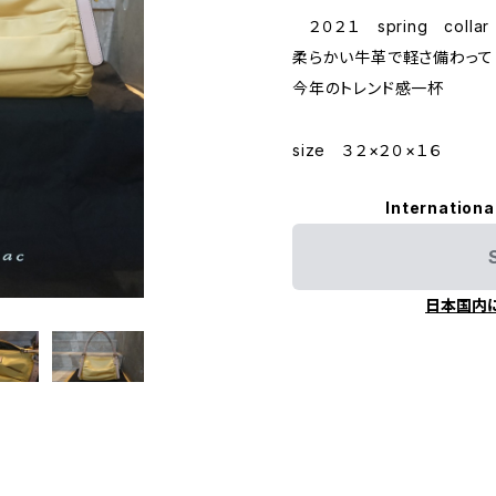
２０２１ spring colla
柔らかい牛革で軽さ備わって
今年のトレンド感一杯
size ３２×２０×１６
Internationa
日本国内