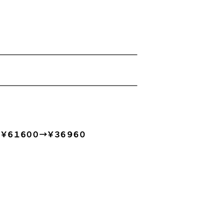
le ￥６１６００→￥３６９６０