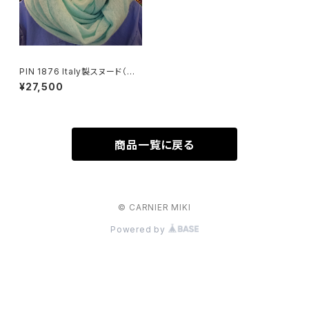
PIN 1876 Italy製スヌード（ア
クアミント）
¥27,500
商品一覧に戻る
© CARNIER MIKI
Powered by