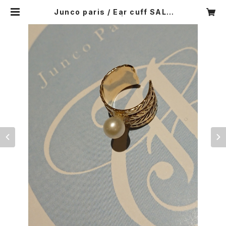
Junco paris / Ear cuff SALE
￥11000 ⇒￥5500 | CARNIER MI
KI