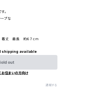
です。
ャープな
ｍ 着丈 最長 約６７ｃｍ
l shipping available
Sold out
にお住まいの方向け
通報する