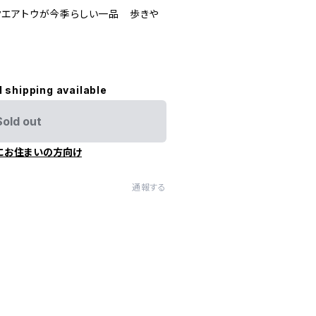
エアトウが今季らしい一品 歩きや
l shipping available
Sold out
にお住まいの方向け
通報する