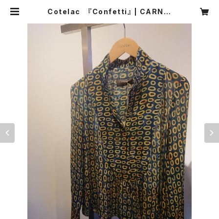
Cotelac 『Confetti』 | CARNIE
R MIKI