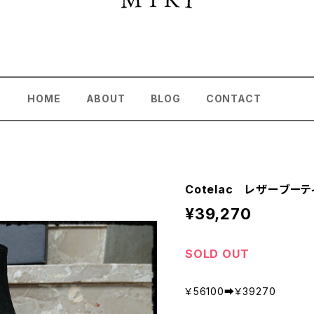
HOME
ABOUT
BLOG
CONTACT
Cotelac レザーブーティ 
¥39,270
SOLD OUT
￥56100➡￥39270