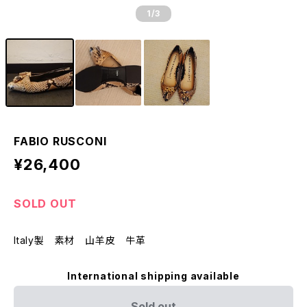
1
/3
FABIO RUSCONI
¥26,400
SOLD OUT
Italy製 素材 山羊皮 牛革
International shipping available
Sold out