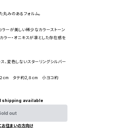
た丸みのあるフォルム。
カラーが美しい稀少なカラーストーン
クカラー・オニキスが凛とした存在感を
キス、変色しないスターリングシルバー
２cm タテ約2,８cm 小ヨコ約
l shipping available
Sold out
にお住まいの方向け