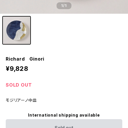
1
/1
Richard Ginori
¥9,828
SOLD OUT
モジリアーノ中皿
International shipping available
Sold out