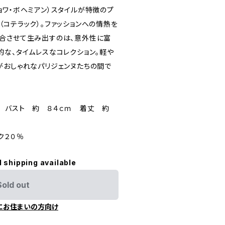
ョワ・ボヘミアン）スタイルが特徴のプ
c （コテラック）。ファッションへの情熱を
合させて生み出すのは、意外性に富
的な、タイムレスなコレクション。軽や
がおしゃれなパリジェンヌたちの間で
ｍ バスト 約 ８４ｃｍ 着丈 約
ク２０％
l shipping available
Sold out
にお住まいの方向け