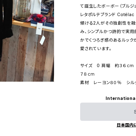
て誕生したボーボー（ブルジ
レタポルテブランド Cotéla
傾ける2人がその独創性を融
み、シンプルかつ詩的で実用
かでくつろぎ感のあるルック
愛されています。
サイズ 0 肩幅 約３６ｃ
７８ｃｍ
素材 レーヨン８０％ シル
Internationa
日本国内