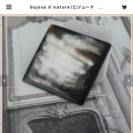
bujoux d`nature（ビジュード ナ
チュール）FRANCE スクエアブロー
チ | CARNIER MIKI