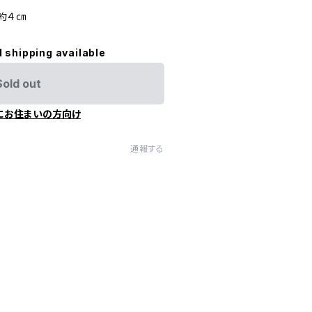
約４㎝
l shipping available
Sold out
にお住まいの方向け
通報する