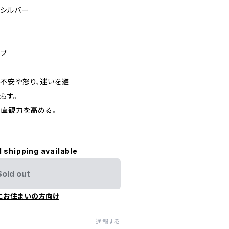
シルバー
プ
不安や怒り、迷いを避
す。
観力を高める。
l shipping available
Sold out
にお住まいの方向け
通報する