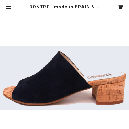
BONTRE made in SPAIN サン
ダル | CARNIER MIKI