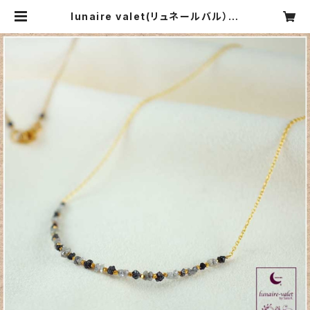
lunaire valet(リュネールバル）
ディアマンネックレス（ダイヤの原
石 ブラックダイヤの原石） | CARN
IER MIKI