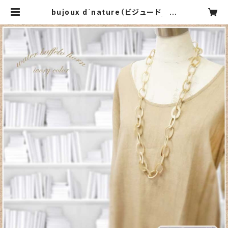
bujoux d`nature（ビジュード ナ
チュール）FRANCE ネックレス | CA
RNIER MIKI