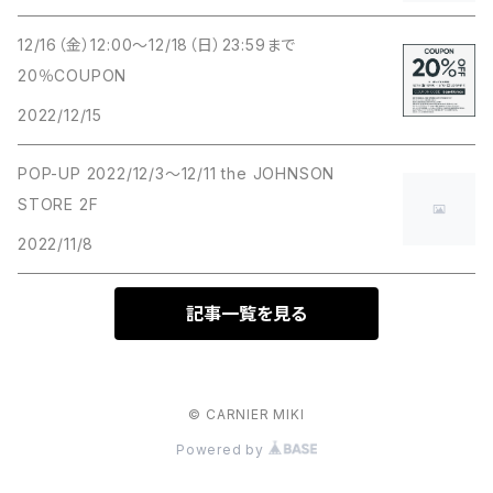
12/16（金）12:00～12/18（日）23:59まで
20％COUPON
2022/12/15
POP-UP 2022/12/3～12/11 the JOHNSON
STORE 2F
2022/11/8
記事一覧を見る
© CARNIER MIKI
Powered by