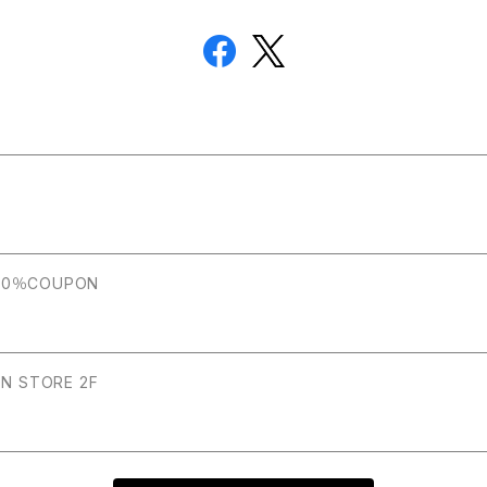
 20％COUPON
POP-UP 2022/12/3～12/11 the JOHNSON STORE 2F