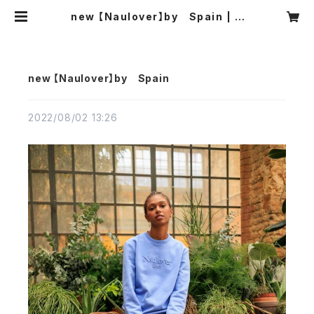
new 【Naulover】by Spain | C
ARNIER MIKI
new 【Naulover】by Spain
2022/08/02 13:26